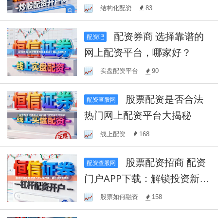
公司立即投资
结构化配资
83
配资券商 选择靠谱的
配资吧
网上配资平台，哪家好？
实盘配资平台
90
股票配资是否合法
配资查股网
热门网上配资平台大揭秘
线上配资
168
股票配资招商 配资
配资查股网
门户APP下载：解锁投资新境
界
股票如何融资
158