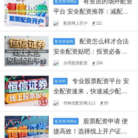
有资质的场外配资
配资查询网站
平台 安全配资推荐：减配
资，防风险，稳赚不赔
配资网上开户
111
配资怎么样才合法
配资查股网
安全配资贴吧：投资必备，
风险把控攻略
办理股票配资
104
专业股票配资平台 安
配资吧
全配资速来，快速减少配资
风险！
华林优配官网入口
85
股票配资申请 便
配资查询网站
捷高效！选择线上开户证券