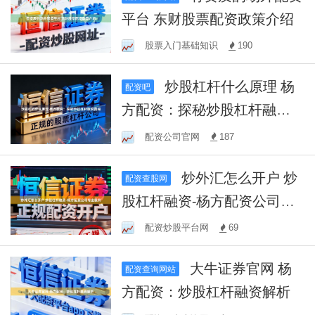
平台 东财股票配资政策介绍
股票入门基础知识
190
炒股杠杆什么原理 杨
配资吧
方配资：探秘炒股杠杆融资
真相
配资公司官网
187
炒外汇怎么开户 炒
配资查股网
股杠杆融资-杨方配资公司专
业服务
配资炒股平台网
69
大牛证券官网 杨
配资查询网站
方配资：炒股杠杆融资解析