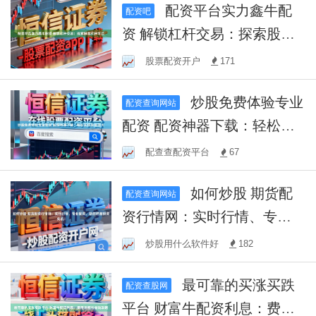
配资平台实力鑫牛配
配资吧
资 解锁杠杆交易：探索股票
杠杆平台
股票配资开户
171
炒股免费体验专业
配资查询网站
配资 配资神器下载：轻松实
现资金放大
配查查配资平台
67
如何炒股 期货配
配资查询网站
资行情网：实时行情、专业
配资，助您把握投资先机！
炒股用什么软件好
182
最可靠的买涨买跌
配资查股网
平台 财富牛配资利息：费用